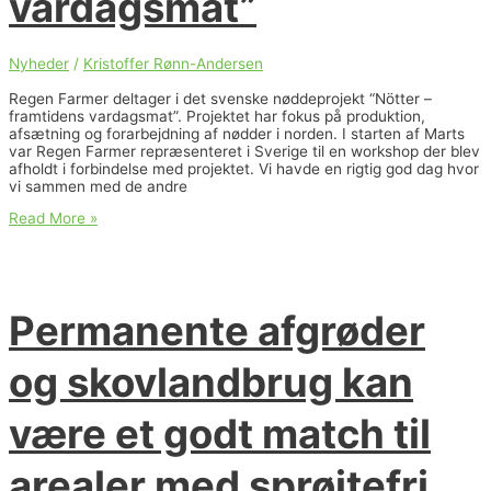
vardagsmat”
Nyheder
/
Kristoffer Rønn-Andersen
Regen Farmer deltager i det svenske nøddeprojekt “Nötter –
framtidens vardagsmat”. Projektet har fokus på produktion,
afsætning og forarbejdning af nødder i norden. I starten af Marts
var Regen Farmer repræsenteret i Sverige til en workshop der blev
afholdt i forbindelse med projektet. Vi havde en rigtig god dag hvor
vi sammen med de andre
Nyt
Read More »
fra
nøddeprojekt
i
Sverige
–
Permanente afgrøder
“Nötter
–
Framtidens
og skovlandbrug kan
vardagsmat”
være et godt match til
arealer med sprøjtefri