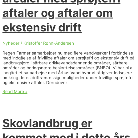
aftaler og aftaler om
ekstensiv drift
Nyheder
/
Kristoffer Rønn-Andersen
Regen Farmer samarbejder nu med flere vandværker i forbindelse
med indgåelse af frivillige aftaler om sprøjtefri og ekstensiv drift på
landbrugsjord i sårbare drikkevandsdannende områder, sårbare
områder og boringsnære beskyttelsesområder (BNBO). Vi har bl.a.
indgået et samarbejde med Århus Vand hvor vi rådgiver lodsejere
omkring deres drifts-mæssige muligheder under frivillige sprøjtefri
og ekstensive aftaler. Derudover
Permanente
Read More »
afgrøder
og
skovlandbrug
kan
være
Skovlandbrug er
et
godt
match
kommet med i dette års
til