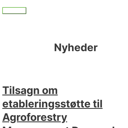
Gå
til
Hovedmenu
indholdet
Nyheder
Tilsagn om
etableringsstøtte til
Agroforestry