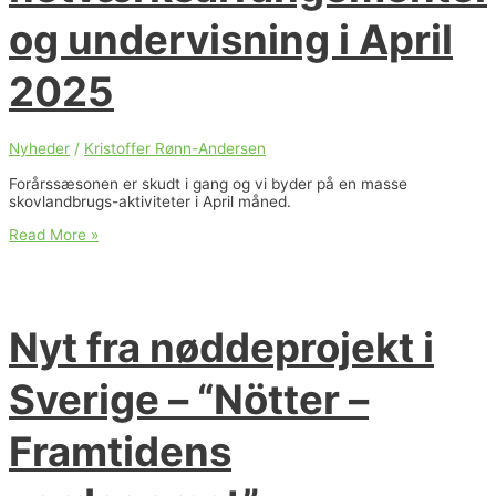
og undervisning i April
2025
Nyheder
/
Kristoffer Rønn-Andersen
Forårssæsonen er skudt i gang og vi byder på en masse
skovlandbrugs-aktiviteter i April måned.
Kurser,
Read More »
netværksarrangementer
og
undervisning
i
April
Nyt fra nøddeprojekt i
2025
Sverige – “Nötter –
Framtidens