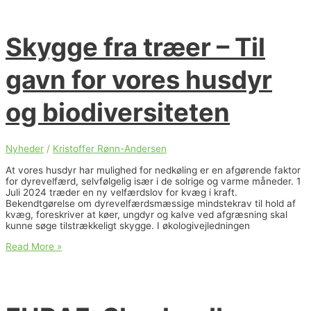
strategisk
samarbejde
med
Skygge fra træer – Til
VELAS
omkring
skalering
gavn for vores husdyr
af
skovlandbrug
og
og biodiversiteten
regenerativt
landbrug
i
Danmark
Nyheder
/
Kristoffer Rønn-Andersen
At vores husdyr har mulighed for nedkøling er en afgørende faktor
for dyrevelfærd, selvfølgelig især i de solrige og varme måneder. 1
Juli 2024 træder en ny velfærdslov for kvæg i kraft.
Bekendtgørelse om dyrevelfærdsmæssige mindstekrav til hold af
kvæg, foreskriver at køer, ungdyr og kalve ved afgræsning skal
kunne søge tilstrækkeligt skygge. I økologivejledningen
Skygge
Read More »
fra
træer
–
Til
gavn