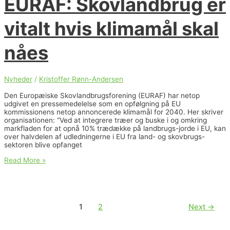
EURAF: Skovlandbrug er
for
vores
husdyr
vitalt hvis klimamål skal
og
biodiversiteten
nåes
Nyheder
/
Kristoffer Rønn-Andersen
Den Europæiske Skovlandbrugsforening (EURAF) har netop
udgivet en pressemedelelse som en opfølgning på EU
kommissionens netop annoncerede klimamål for 2040. Her skriver
organisationen: “Ved at integrere træer og buske i og omkring
markfladen for at opnå 10% trædække på landbrugs-jorde i EU, kan
over halvdelen af udledningerne i EU fra land- og skovbrugs-
sektoren blive opfanget
EURAF:
Read More »
Skovlandbrug
er
vitalt
hvis
klimamål
1
2
Next
→
skal
nåes