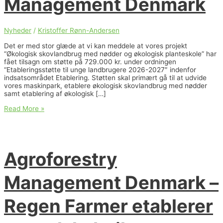
Management Denmark
Nyheder
/
Kristoffer Rønn-Andersen
Det er med stor glæde at vi kan meddele at vores projekt
“Økologisk skovlandbrug med nødder og økologisk planteskole” har
fået tilsagn om støtte på 729.000 kr. under ordningen
“Etableringsstøtte til unge landbrugere 2026-2027″ indenfor
indsatsområdet Etablering. Støtten skal primært gå til at udvide
vores maskinpark, etablere økologisk skovlandbrug med nødder
samt etablering af økologisk […]
Tilsagn
Read More »
om
etableringsstøtte
til
Agroforestry
Management
Agroforestry
Denmark
Management Denmark –
Regen Farmer etablerer