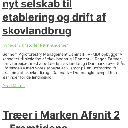
nyt selskab til
etablering og drift af
skovlandbrug
Nyheder
/
Kristoffer Rønn-Andersen
Gennem Agroforestry Management Denmark (AFMD) opbygger vi
kapacitet til skalering af skovlandbrug i Danmark I Regen Farmer
har vi arbejdet med at udbrede skovlandbrug i Danmark i over 8 år.
I forbindelse med vores arbejde er vi stødt på en udfordring ift.
skalering af skovlandbrug i Danmark – Der mangler simpelthen
løsninger for de landmænd
Agroforestry
Read More »
Management
Denmark
–
Regen
Farmer
Træer i Marken Afsnit 2
etablerer
nyt
selskab
til