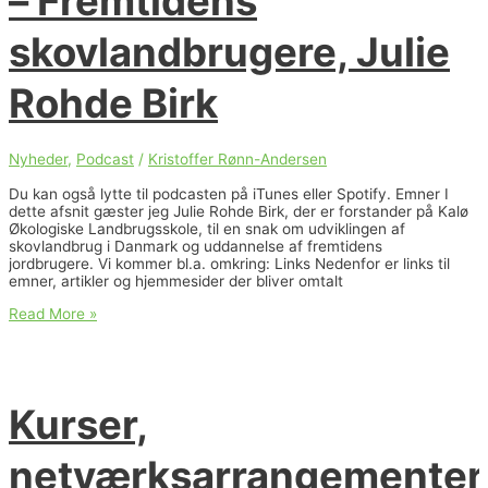
– Fremtidens
etablering
og
skovlandbrugere, Julie
drift
af
skovlandbrug
Rohde Birk
Nyheder
,
Podcast
/
Kristoffer Rønn-Andersen
Du kan også lytte til podcasten på iTunes eller Spotify. Emner I
dette afsnit gæster jeg Julie Rohde Birk, der er forstander på Kalø
Økologiske Landbrugsskole, til en snak om udviklingen af
skovlandbrug i Danmark og uddannelse af fremtidens
jordbrugere. Vi kommer bl.a. omkring: Links Nedenfor er links til
emner, artikler og hjemmesider der bliver omtalt
Træer
Read More »
i
Marken
Afsnit
2
–
Kurser,
Fremtidens
skovlandbrugere,
Julie
netværksarrangementer
Rohde
Birk