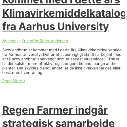
arealer
med
Klimavirkemiddelkatalog
sprøjtefri
aftaler
og
fra Aarhus University
aftaler
om
ekstensiv
drift
Nyheder
/
Kristoffer Rønn-Andersen
Skovlandbrug er kommet med i dette års Klimavirkemiddelkatalog
fra Aarhus University. Det er et super vigtigt skridt i arbejdet med
at få skovlandbrug anerkendt som et seriøst virkemiddel. “Træer
binder kulstof mere effektivt og i længere tid end mange andre
planter. Det skyldes blandt andet, at de ikke hverken fældes eller
beskæres hvert år, og
Skovlandbrug
Read More »
er
kommet
med
i
dette
Regen Farmer indgår
års
Klimavirkemiddelkatalog
fra
strategisk samarbejde
Aarhus
University