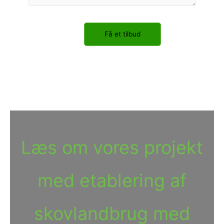
Få et tilbud
Læs om vores projekt
med etablering af
skovlandbrug med