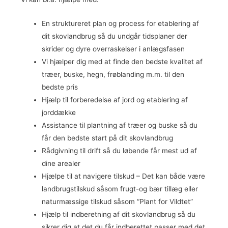
En struktureret plan og process for etablering af
dit skovlandbrug så du undgår tidsplaner der
skrider og dyre overraskelser i anlægsfasen
Vi hjælper dig med at finde den bedste kvalitet af
træer, buske, hegn, frøblanding m.m. til den
bedste pris
Hjælp til forberedelse af jord og etablering af
jorddække
Assistance til plantning af træer og buske så du
får den bedste start på dit skovlandbrug
Rådgivning til drift så du løbende får mest ud af
dine arealer
Hjælpe til at navigere tilskud – Det kan både være
landbrugstilskud såsom frugt-og bær tillæg eller
naturmæssige tilskud såsom “Plant for Vildtet”
Hjælp til indberetning af dit skovlandbrug så du
sikrer dig at det du får indberettet passer med det