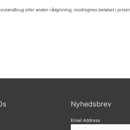
kovlandbrug eller anden rådgivning, modregnes beløbet i prisen
Os
Nyhedsbrev
k
tagram
Email Address