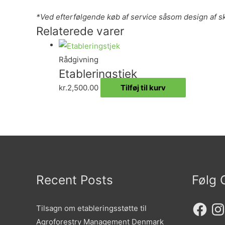
*Ved efterfølgende køb af service såsom design af s
Relaterede varer
Rådgivning
Etableringstjek
kr.
2,500.00
Tilføj til kurv
Recent Posts
Følg 
Faceboo
Ins
Tilsagn om etableringsstøtte til
Agroforestry Management Denmark