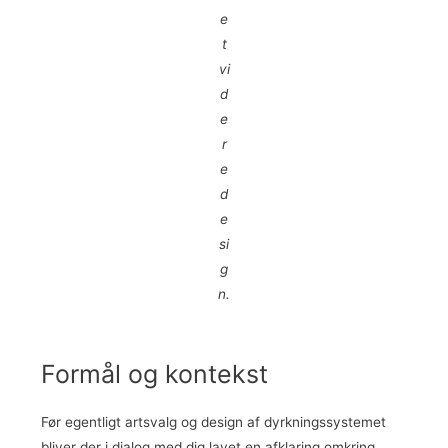
e
t
vi
d
e
r
e
d
e
si
g
n.
Formål og kontekst
Før egentligt artsvalg og design af dyrkningssystemet
bliver der i dialog med dig lavet en afklaring omkring