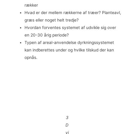
rækker
Hvad er der mellem rækkerne af træer? Planteavl,
græs eller noget helt tredje?
Hvordan forventes systemet af udvikle sig over
en 20-30 årig periode?
Typen af areal-anvendelse dyrkningssystemet
kan indberettes under og hvilke tilskud der kan
opnås.
3
D
vi