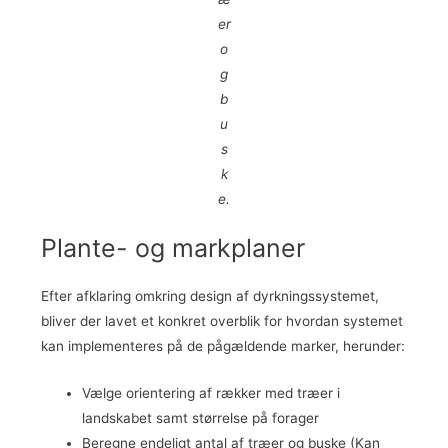
er
o
g
b
u
s
k
e.
Plante- og markplaner
Efter afklaring omkring design af dyrkningssystemet,
bliver der lavet et konkret overblik for hvordan systemet
kan implementeres på de pågældende marker, herunder:
Vælge orientering af rækker med træer i
landskabet samt størrelse på forager
Beregne endeligt antal af træer og buske (Kan