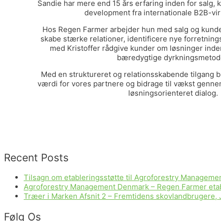
Sandie har mere end 15 års erfaring inden for salg,
development fra internationale B2B-vi
Hos Regen Farmer arbejder hun med salg og kunde
skabe stærke relationer, identificere nye forretn
med Kristoffer rådgive kunder om løsninger inde
bæredygtige dyrkningsmetod
Med en struktureret og relationsskabende tilgang 
værdi for vores partnere og bidrage til vækst genn
løsningsorienteret dialog.
Recent Posts
Tilsagn om etableringsstøtte til Agroforestry Managem
Agroforestry Management Denmark – Regen Farmer etabler
Træer i Marken Afsnit 2 – Fremtidens skovlandbrugere, 
Følg Os