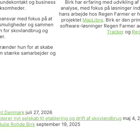
 kundekontakt og business
Birk har erfaring med udvikling a
rksomheder.
analyse, med fokus på løsninger in
hans arbejde hos Regen Farmer er h
ansvar med fokus på at
projektet
MapLibre
. Birk er den pr
ingsmuligheder og sammen
software-løsninger Regen Farmer a
n for skovlandbrug og
Tracker
og
Reg
er.
brænder hun for at skabe
em stærke samarbejder og
ent Denmark
juli 27, 2026
er nyt selskab til etablering og drift af skovlandbrug
maj 4, 
Julie Rohde Birk
september 19, 2025