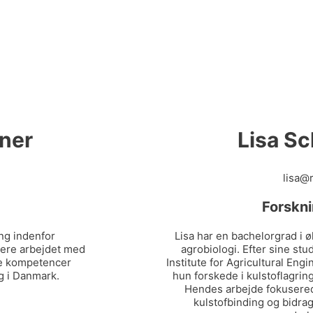
gner
Lisa Sc
lisa@
Forskni
ing indenfor
Lisa har en bachelorgrad i 
gere arbejdet med
agrobiologi. Efter sine stu
se kompetencer
Institute for Agricultural En
g i Danmark.
hun forskede i kulstoflagri
Hendes arbejde fokuserede
kulstofbinding og bidra