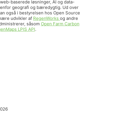
f web-baserede løsninger, AI og data-
denfor geografi og bæredygtig. Ud over
an også i bestyrelsen hos Open Source
imære udvikler af
RegenWorks
og andre
dministrerer, såsom
Open Farm Carbon
enMaps LPIS API
.
2026