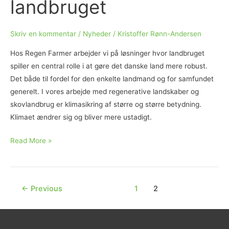
landbruget
der
vil
Skriv en kommentar
/
Nyheder
/
Kristoffer Rønn-Andersen
i
gang
Hos Regen Farmer arbejder vi på løsninger hvor landbruget
med
spiller en central rolle i at gøre det danske land mere robust.
skovlandbrug
Det både til fordel for den enkelte landmand og for samfundet
generelt. I vores arbejde med regenerative landskaber og
skovlandbrug er klimasikring af større og større betydning.
Klimaet ændrer sig og bliver mere ustadigt.
DMIs
Read More »
klimaatlas
og
klimasikring
←
Previous
1
2
af
landbruget