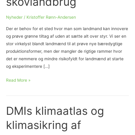
skovlandbrug
Nyheder
/
Kristoffer Rønn-Andersen
Der er behov for et sted hvor man som landmand kan innovere
og prøve grønne tiltag af uden at sætte alt over styr. Vi ser en
stor virkelyst blandt landmænd til at prøve nye bæredygtige
produktionsformer, men der mangler de rigtige rammer hvor
det er nemmere og mindre risikofyldt for landmænd at starte
og eksperimentere […]
Regen
Read More »
Farmer
lancerer
nyt
DMIs klimaatlas og
Accelerator-
forløb
klimasikring af
for
landmænd