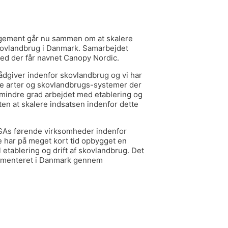
ement går nu sammen om at skalere
 skovlandbrug i Danmark. Samarbejdet
d der får navnet Canopy Nordic.
dgiver indenfor skovlandbrug og vi har
ke arter og skovlandbrugs-systemer der
i mindre grad arbejdet med etablering og
ten at skalere indsatsen indenfor dette
As førende virksomheder indenfor
De har på meget kort tid opbygget en
 etablering og drift af skovlandbrug. Det
lementeret i Danmark gennem