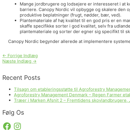
Mange jordbrugere og lodsejere er interesseret i at 
barriere. Canopy Nordic vil opbygge og skalere den op
produktive beplatninger (frugt, nødder, bær, ved).
Plantemateriale af høj kvalitet til en god pris er en
skaffe specifikke sorter i god kvalitet, selv fra udlan
plantemateriale og sorter der egner sig specifikt til 
Canopy Nordic begynder allerede at implementere systemer
←
Forrige Indlæg
Næste Indlæg
→
Recent Posts
Tilsagn om etableringsstøtte til Agroforestry Managem
Agroforestry Management Denmark – Regen Farmer etabler
Træer i Marken Afsnit 2 – Fremtidens skovlandbrugere, 
Følg Os
Facebook
Instagram