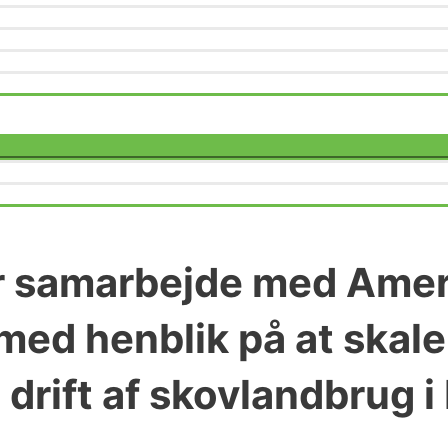
Menu
Toggle
r samarbejde med Ame
d henblik på at skaler
 drift af skovlandbrug 