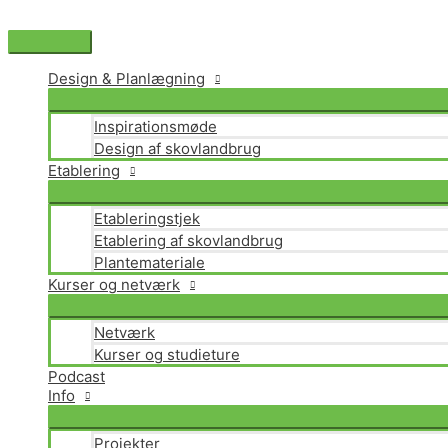
Gå
til
Hovedmenu
indholdet
Design & Planlægning
Inspirationsmøde
Design af skovlandbrug
Etablering
Etableringstjek
Etablering af skovlandbrug
Plantemateriale
Kurser og netværk
Netværk
Kurser og studieture
Podcast
Info
Projekter