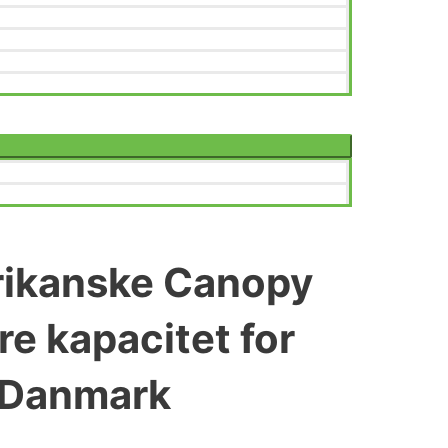
rikanske Canopy
e kapacitet for
i Danmark