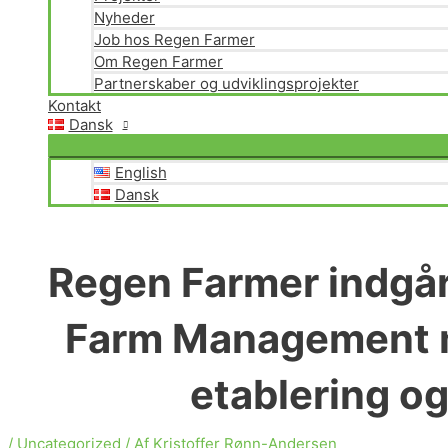
Nyheder
Job hos Regen Farmer
Om Regen Farmer
Partnerskaber og udviklingsprojekter
Kontakt
Dansk
English
Dansk
Regen Farmer indgå
Farm Management me
etablering og
/
Uncategorized
/ Af
Kristoffer Rønn-Andersen