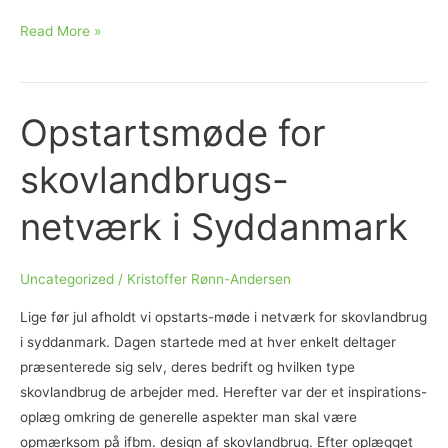
Regen
Read More »
Farmer
indgår
samarbejde
Opstartsmøde for
med
Amerikanske
skovlandbrugs-
Canopy
Farm
netværk i Syddanmark
Management
med
Uncategorized
/
Kristoffer Rønn-Andersen
henblik
på
Lige før jul afholdt vi opstarts-møde i netværk for skovlandbrug
at
i syddanmark. Dagen startede med at hver enkelt deltager
skalere
præsenterede sig selv, deres bedrift og hvilken type
kapacitet
skovlandbrug de arbejder med. Herefter var der et inspirations-
for
oplæg omkring de generelle aspekter man skal være
etablering
opmærksom på ifbm. design af skovlandbrug. Efter oplægget