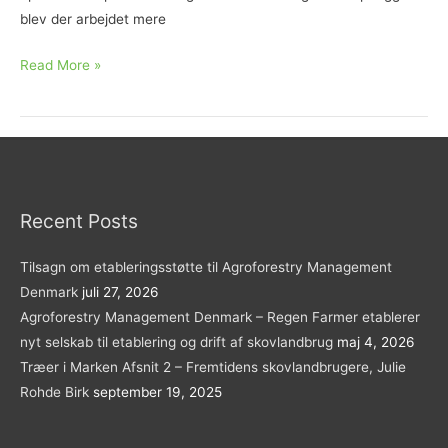
og
blev der arbejdet mere
drift
af
Opstartsmøde
Read More »
skovlandbrug
for
i
skovlandbrugs-
Danmark
netværk
i
Syddanmark
Recent Posts
Tilsagn om etableringsstøtte til Agroforestry Management
Denmark
juli 27, 2026
Agroforestry Management Denmark – Regen Farmer etablerer
nyt selskab til etablering og drift af skovlandbrug
maj 4, 2026
Træer i Marken Afsnit 2 – Fremtidens skovlandbrugere, Julie
Rohde Birk
september 19, 2025