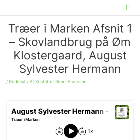
Gå
Hov
til
indholdet
Træer i Marken Afsnit 1
– Skovlandbrug på Øm
Klostergaard, August
Sylvester Hermann
/
Podcast
/ Af
Kristoffer Rønn-Andersen