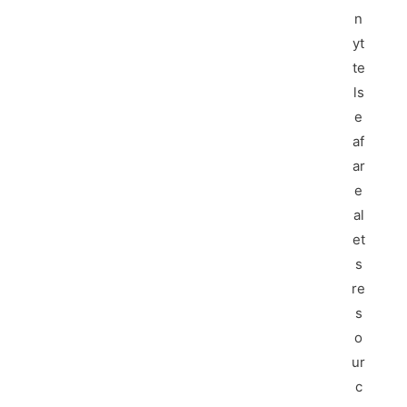
n
yt
te
ls
e
af
ar
e
al
et
s
re
s
o
ur
c