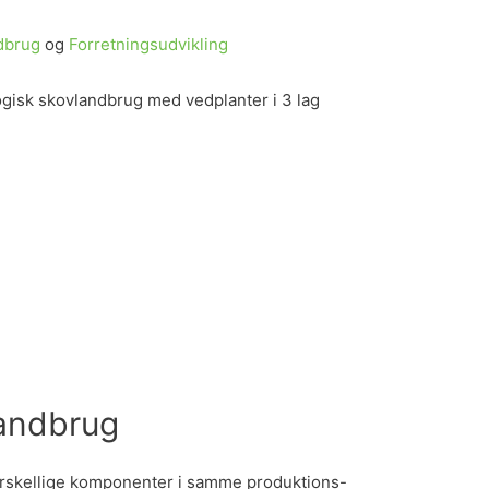
dbrug
og
Forretningsudv
ikling
logisk skovlandbrug med vedplanter i 3 lag
landbrug
rskellige komponenter i samme produktions-