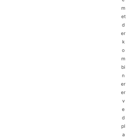
m
et
d
er
k
o
m
bi
n
er
er
v
e
d
pl
a