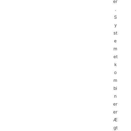
er
.
S
y
st
e
m
et
k
o
m
bi
n
er
er
Æ
gt