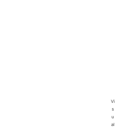
Vi
s
u
al