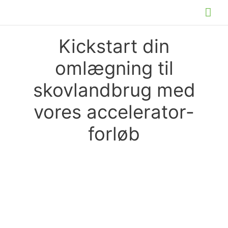
Gå
Hov
til
indholdet
Kickstart din
omlægning til
skovlandbrug med
vores accelerator-
forløb