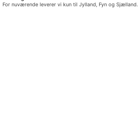
For nuværende leverer vi kun til Jylland, Fyn og Sjælland.
Relaterede varer
Plantebeskyttelse
Robinie stok