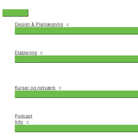
Gå
til
Hovedmenu
indholdet
Design & Planlægning
Etablering
Kurser og netværk
Podcast
Info