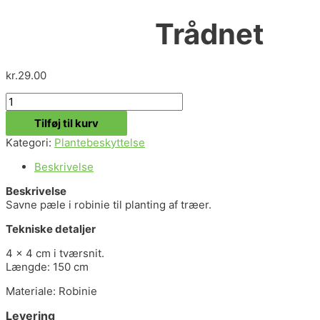
Trådnet
kr.
29.00
Trådnet
antal
Tilføj til kurv
Kategori:
Plantebeskyttelse
Beskrivelse
Beskrivelse
Savne pæle i robinie til planting af træer.
Tekniske detaljer
4 x 4 cm i tværsnit.
Længde: 150 cm
Materiale: Robinie
Levering