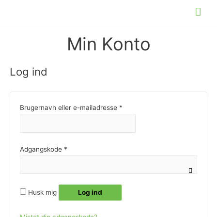
Gå
Hov
til
indholdet
Min Konto
Log ind
Påkrævet
Brugernavn eller e-mailadresse
*
Påkrævet
Adgangskode
*
Husk mig
Log ind
Mistet din adgangskode?