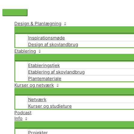
Gå
til
Hovedmenu
indholdet
Design & Planlægning
Inspirationsmøde
Design af skovlandbrug
Etablering
Etableringstjek
Etablering af skovlandbrug
Plantemateriale
Kurser og netværk
Netværk
Kurser og studieture
Podcast
Info
Projekter