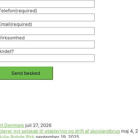
Telefon
(required)
Email
(required)
Virksomhed
Andet?
Send besked
ent Denmark
juli 27, 2026
er nyt selskab til etablering og drift af skovlandbrug
maj 4, 
Julie Rohde Birk
september 19, 2025