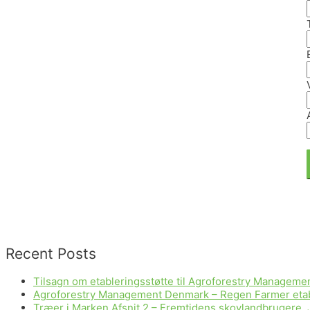
Recent Posts
Tilsagn om etableringsstøtte til Agroforestry Managem
Agroforestry Management Denmark – Regen Farmer etabler
Træer i Marken Afsnit 2 – Fremtidens skovlandbrugere, 